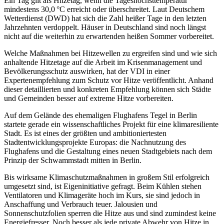
Ein Tag gilt als Hitzetag, wenn die Tageshöchsttemperatur
mindestens 30,0 °C erreicht oder überschreitet. Laut Deutschem
Wetterdienst (DWD) hat sich die Zahl heißer Tage in den letzten
Jahrzehnten verdoppelt. Häuser in Deutschland sind noch längst
nicht auf die weiterhin zu erwartenden heißen Sommer vorbereitet.
Welche Maßnahmen bei Hitzewellen zu ergreifen sind und wie sich
anhaltende Hitzetage auf die Arbeit im Krisenmanagement und
Bevölkerungsschutz auswirken, hat der VDI in einer
Expertenempfehlung zum Schutz vor Hitze veröffentlicht. Anhand
dieser detaillierten und konkreten Empfehlung können sich Städte
und Gemeinden besser auf extreme Hitze vorbereiten.
Auf dem Gelände des ehemaligen Flughafens Tegel in Berlin
startete gerade ein wissenschaftliches Projekt für eine klimaresiliente
Stadt. Es ist eines der größten und ambitioniertesten
Stadtentwicklungsprojekte Europas: die Nachnutzung des
Flughafens und die Gestaltung eines neuen Stadtgebiets nach dem
Prinzip der Schwammstadt mitten in Berlin.
Bis wirksame Klimaschutzmaßnahmen in großem Stil erfolgreich
umgesetzt sind, ist Eigeninitiative gefragt. Beim Kühlen stehen
Ventilatoren und Klimageräte hoch im Kurs, sie sind jedoch in
Anschaffung und Verbrauch teuer. Jalousien und
Sonnenschutzfolien sperren die Hitze aus und sind zumindest keine
Energiefresser. Noch besser als jede private Abwehr von Hitze in