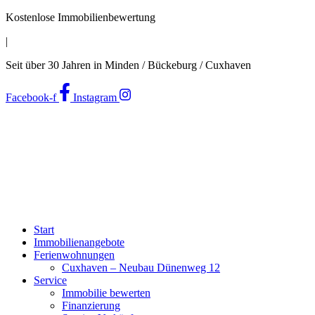
Zum
Kostenlose Immobilienbewertung
Inhalt
|
wechseln
Seit über 30 Jahren in Minden / Bückeburg / Cuxhaven
Facebook-f
Instagram
Start
Immobilienangebote
Ferienwohnungen
Cuxhaven – Neubau Dünenweg 12
Service
Immobilie bewerten
Finanzierung